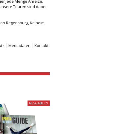
ier jede Menge Anreize,
e unsere Touren sind dabei
egion Regensburg, Kelheim,
utz
Mediadaten
Kontakt
AUSGABE 09